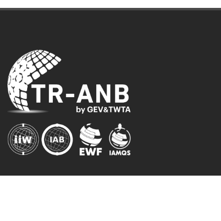
YETKİLİ KURUMLAR
Gedik Eğitim ve Sosyal Yardım Vakfı (GEV-ATB)